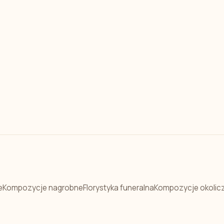
e
Kompozycje nagrobne
Florystyka funeralna
Kompozycje okolic