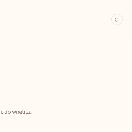
☾
i, do wnętrza,